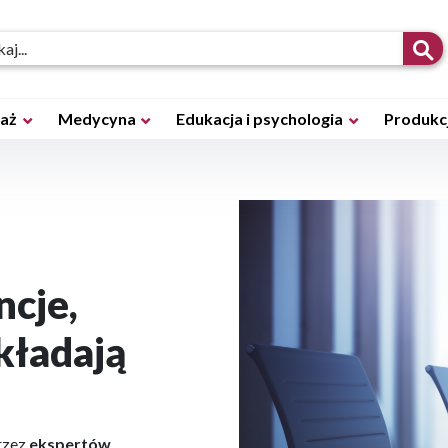
daż
Medycyna
Edukacja i psychologia
Produkcj
ncje,
kładają
rzez
ekspertów