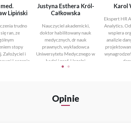
jciech
Izabela Suckiel
dr n. me
aniuk
Sto
Ekspertka prawa
ny radiolog
oświatowego i nadzoru
Specjalista 
jny, ekspert
pedagogicznego, od lat
ginekologii o
ostyki
wspierająca dyrektorów
ekspert w d
ficznej małych
szkół w realizacji
leczeniu 
jalizujący się w
obowiązków wynikających z
zaburzeń h
aniu USG w
przepisów oświatowych.
kob
ch i medycynie
kowej.
Opinie