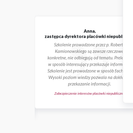
Anna,
zastępca dyrektora placówki niepubliczne
jące, poparte
Szkolenie prowadzone przez p. Roberta
kładu
Kamionowskiego są zawsze rzeczowe,
nurtujących
konkretne, nie odbiegają od tematu. Prelegent
 i jego
w sposób interesujący przekazuje informacje.
zkoleniu
Szkolenie jest prowadzone w sposób fachowy.
wiązywania
Wysoki poziom wiedzy pozwala na dokładne
ukcji.
przekazanie informacji.
zęścią praktyczną
Zabezpieczenie interesów placówki niepublicznej
ka Sp. z o.o.