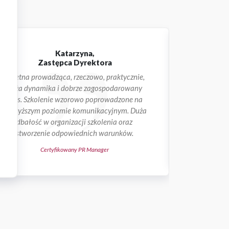
Katarzyna,
Zastępca Dyrektora
Dyre
Świetna prowadząca, rzeczowo, praktycznie,
Praktyczna
duża dynamika i dobrze zagospodarowany
przełożyć z
czas. Szkolenie wzorowo poprowadzone na
wyniki spr
najwyższym poziomie komunikacyjnym. Duża
zajęć, 
dbałość w organizacji szkolenia oraz
świetn
stworzenie odpowiednich warunków.
Jak rozpocząć sprze
Certyfikowany PR Manager