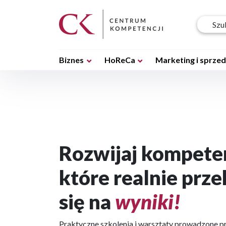
Biznes
HoReCa
Marketing i sprze
Rozwijaj kompete
które realnie prze
się na
wyniki!
Praktyczne szkolenia i warsztaty prowadzone p