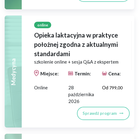
online
Opieka laktacyjna w praktyce
położnej zgodna z aktualnymi
standardami
Medycyna
szkolenie online + sesja Q&A z ekspertem
Miejsce:
Termin:
Cena:
Online
28
Od
799,00
października
2026
Sprawdź program