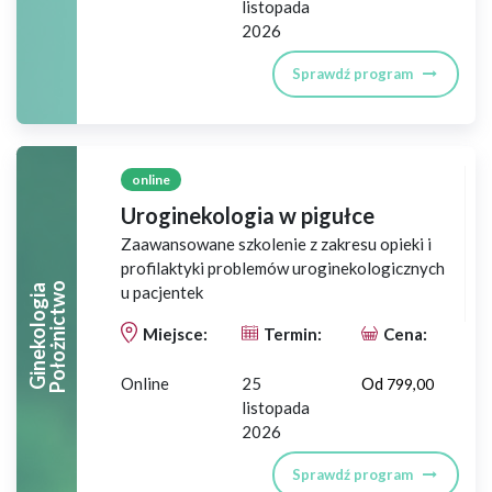
listopada
2026
Sprawdź program
online
Uroginekologia w pigułce
Zaawansowane szkolenie z zakresu opieki i
profilaktyki problemów uroginekologicznych
O
G
I
N
E
K
O
L
O
G
I
A
P
O
Ł
O
Ż
N
I
C
T
W
u pacjentek
Miejsce:
Termin:
Cena:
Online
25
Od
799,00
listopada
2026
Sprawdź program