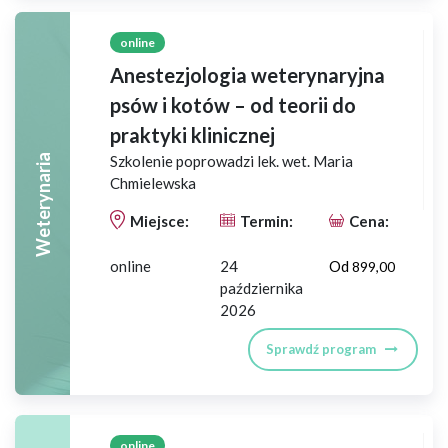
online
Anestezjologia weterynaryjna
psów i kotów – od teorii do
praktyki klinicznej
Weterynaria
Szkolenie poprowadzi lek. wet. Maria
Chmielewska
Miejsce:
Termin:
Cena:
online
24
Od
899,00
października
2026
Sprawdź program
online