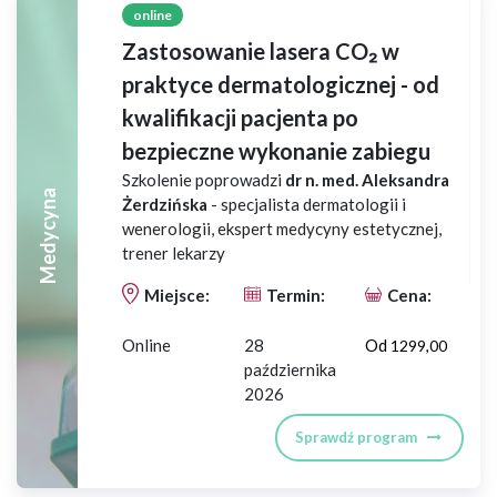
online
Zastosowanie lasera CO₂ w
praktyce dermatologicznej - od
kwalifikacji pacjenta po
bezpieczne wykonanie zabiegu
Szkolenie poprowadzi
dr n. med. Aleksandra
Medycyna
Żerdzińska
- specjalista dermatologii i
wenerologii, ekspert medycyny estetycznej,
trener lekarzy
Miejsce:
Termin:
Cena:
Online
28
Od
1299,00
października
2026
Sprawdź program