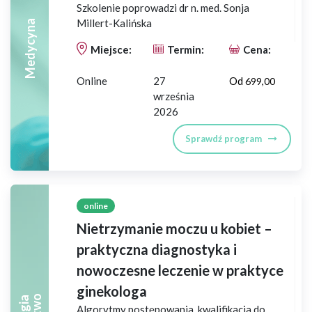
Szkolenie poprowadzi dr n. med. Sonja
Millert-Kalińska
Medycyna
Miejsce:
Termin:
Cena:
Online
27
Od
699,00
września
2026
Sprawdź program
online
Nietrzymanie moczu u kobiet –
praktyczna diagnostyka i
nowoczesne leczenie w praktyce
ginekologa
Algorytmy postępowania, kwalifikacja do