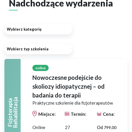
Nadchodzące wydarzenia
Wybierz kategorię
Wybierz typ szkolenia
online
Nowoczesne podejście do
skoliozy idiopatycznej – od
badania do terapii
A
F
I
Z
J
O
T
E
R
A
P
I
A
R
E
H
A
B
I
L
I
T
A
C
J
Praktyczne szkolenie dla fizjoterapeutów
Miejsce:
Termin:
Cena:
Online
27
Od
799,00