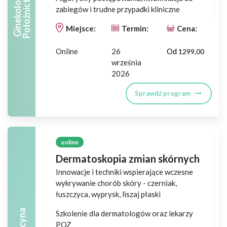
O
G
I
N
E
K
O
L
O
G
I
A
P
O
Ł
O
Ż
N
I
C
T
W
zabiegów i trudne przypadki kliniczne
Miejsce:
Termin:
Cena:
Online
26
Od
1299,00
września
2026
Sprawdź program
online
Dermatoskopia zmian skórnych
Innowacje i techniki wspierające wczesne
wykrywanie chorób skóry - czerniak,
łuszczyca, wyprysk, liszaj płaski
Szkolenie dla dermatologów oraz lekarzy
POZ