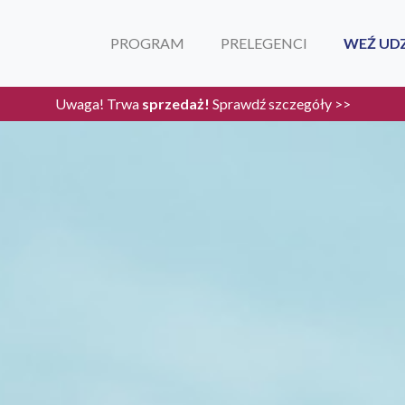
PROGRAM
PRELEGENCI
WEŹ UDZ
Uwaga! Trwa
sprzedaż!
Sprawdź szczegóły >>