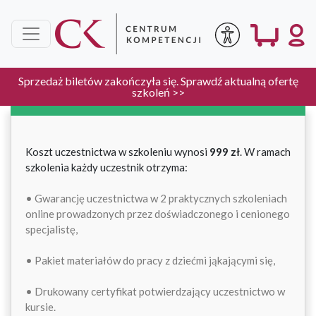
Koszt uczestnictwa:
Sprzedaż biletów zakończyła się.
Sprawdź aktualną ofertę
szkoleń >>
KOSZT UCZESTNICTWA
Koszt uczestnictwa w szkoleniu wynosi
999 zł
. W ramach
szkolenia każdy uczestnik otrzyma:
• Gwarancję uczestnictwa w 2 praktycznych szkoleniach
online prowadzonych przez doświadczonego i cenionego
specjalistę,
• Pakiet materiałów do pracy z dziećmi jąkającymi się,
• Drukowany certyfikat potwierdzający uczestnictwo w
kursie.