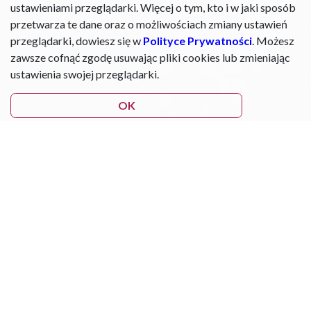
ustawieniami przeglądarki. Więcej o tym, kto i w jaki sposób
przetwarza te dane oraz o możliwościach zmiany ustawień
przeglądarki, dowiesz się w
Polityce Prywatności
. Możesz
zawsze cofnąć zgodę usuwając pliki cookies lub zmieniając
ustawienia swojej przeglądarki.
OK
Alergie u dzieci to jedne z najczęstszych problemów, z
którymi spotykają się pediatrzy w codziennej praktyce.
Objawy alergii mogą być bardzo zróżnicowane — od
dolegliwości pokarmowych i skórnych po przewlekłe
problemy oddechowe — a ich prawidłowe rozpoznanie i
leczenie ma kluczowe znaczenie dla zdrowia i jakości życia
małych pacjentów.
Podczas szkolenia wprowadzimy Cię w tematykę
najczęstszych alergii wieku dziecięcego
, koncentrując się