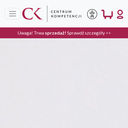
Uwaga! Trwa
sprzedaż!
Sprawdź szczegóły >>