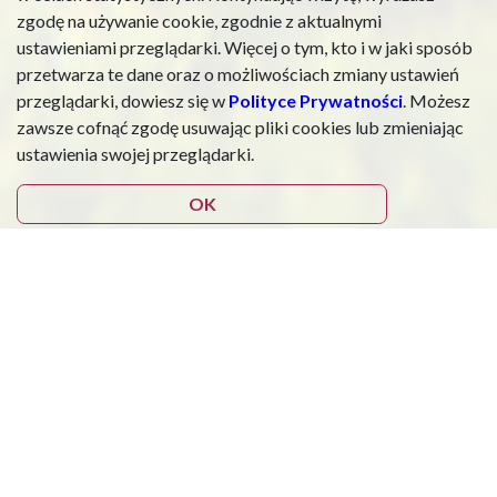
zgodę na używanie cookie, zgodnie z aktualnymi
ustawieniami przeglądarki. Więcej o tym, kto i w jaki sposób
przetwarza te dane oraz o możliwościach zmiany ustawień
przeglądarki, dowiesz się w
Polityce Prywatności
. Możesz
zawsze cofnąć zgodę usuwając pliki cookies lub zmieniając
ustawienia swojej przeglądarki.
OK
Tylko u nas!
W ciągu 6 godzin szkolenia
zdobędziesz wiedzę, która pomoże Ci
wesprzeć pracę układu
odpornościowego poprzez stosowanie
ziół, grzybów leczniczych oraz