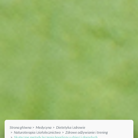
Strona główna
Medycyna
Dietetyka i zdrowie
Naturoterapia i ziołolecznictwo
Zdrowe odżywianie i trening
Skuteczne metody leczenia boreliozy u dzieci i dorosłych