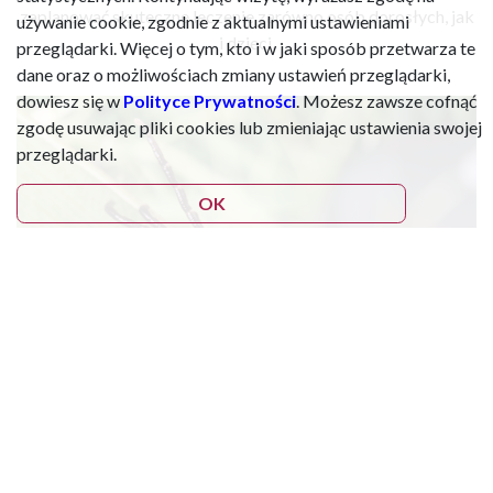
zaplanować skuteczne leczenie zarówno osób dorosłych, jak
używanie cookie, zgodnie z aktualnymi ustawieniami
i dzieci.
przeglądarki. Więcej o tym, kto i w jaki sposób przetwarza te
dane oraz o możliwościach zmiany ustawień przeglądarki,
dowiesz się w
Polityce Prywatności
. Możesz zawsze cofnąć
zgodę usuwając pliki cookies lub zmieniając ustawienia swojej
przeglądarki.
OK
Weź udział w warsztacie
jeżeli: