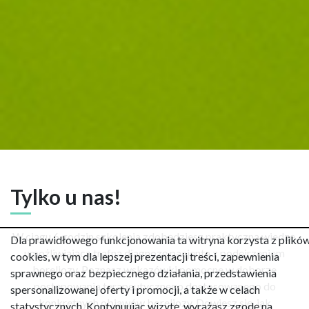
Tylko u nas!
W ciągu 6 godzin szkolenia zdobędziesz praktyczną wiedzę,
Dla prawidłowego funkcjonowania ta witryna korzysta z plikó
umożliwiającą trafną diagnozę pacjenta z podejrzeniem
cookies, w tym dla lepszej prezentacji treści, zapewnienia
boreliozy. Poznasz wskazówki pomocne w doborze
sprawnego oraz bezpiecznego działania, przedstawienia
postępowania terapeutycznego dostosowanego do
spersonalizowanej oferty i promocji, a także w celach
konkretnych objawów boreliozy. Dowiesz się, jak
statystycznych. Kontynuując wizytę, wyrażasz zgodę na