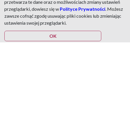
przetwarza te dane oraz o możliwościach zmiany ustawień
przeglądarki, dowiesz się w
Polityce Prywatności
. Możesz
zawsze cofnąć zgodę usuwając pliki cookies lub zmieniając
ustawienia swojej przeglądarki.
OK
Chcesz mówić
jasno, bez zbędnego
dystansu, ale jednocześnie nie tracąc
autorytetu?
TE WARSZTATY SĄ DLA CIEBIE!
Nauczymy Cię, jak łączyć w rozmowie
empatię ze
stanowczością.
Skupiamy się na Tobie –
Twoim stylu
mówienia, Twoich emocjach i budowaniu Twojego