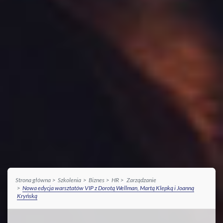
Strona główna
Szkolenia
Biznes
HR
Zarządzanie
Nowa edycja warsztatów VIP z Dorotą Wellman, Martą Klepką i Joanną
Kryńską