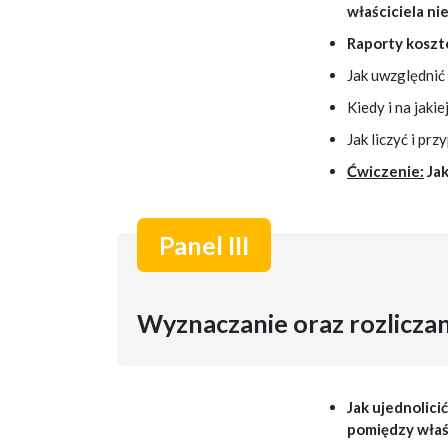
właściciela ni
Raporty kosz
Jak uwzględnić
Kiedy i na jaki
Jak liczyć i p
Ćwiczenie:
Ja
Panel III
Wyznaczanie oraz rozliczan
Jak ujednolici
pomiędzy właś