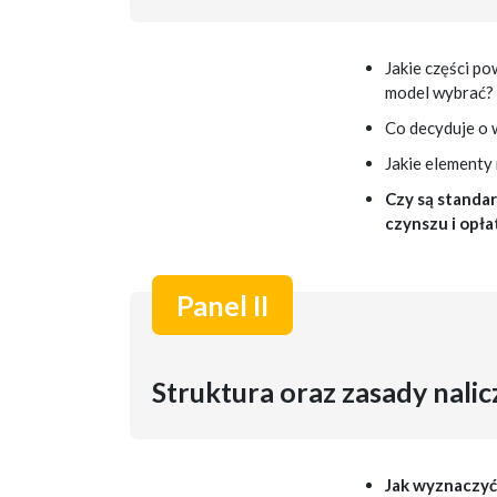
Jakie części p
model wybrać?
Co decyduje o 
Jakie elementy
Czy są standa
czynszu i opł
Panel II
Struktura oraz zasady nali
Jak wyznaczyć 