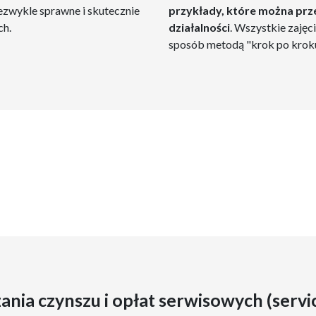
niezwykle sprawne i skutecznie
przykłady, które można prze
ch.
działalności
. Wszystkie zajęc
sposób metodą "krok po kroku
ania czynszu i opłat serwisowych (servi