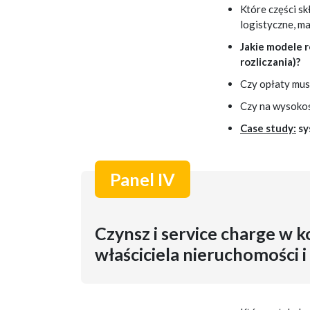
Które części s
logistyczne, m
Jakie modele r
rozliczania)?
Czy opłaty mus
Czy na wysokoś
Case study:
sy
Panel IV
Czynsz i service charge w 
właściciela nieruchomości