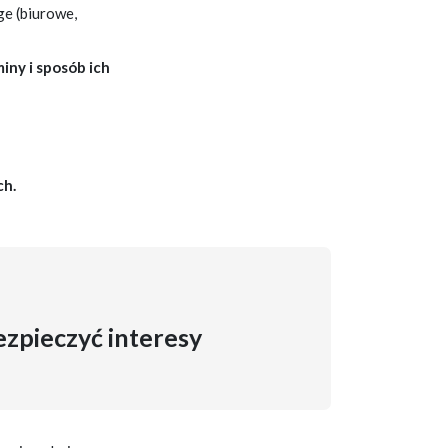
ge (biurowe,
iny i sposób ich
ch.
ezpieczyć interesy