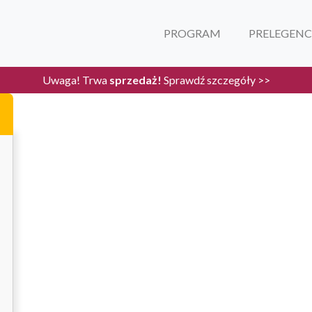
PROGRAM
PRELEGENC
Koszt uczestnictwa:
Uwaga! Trwa
sprzedaż!
Sprawdź szczegóły >>