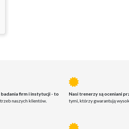
o
badania firm i instytucji - to
Nasi trenerzy są oceniani p
otrzeb naszych klientów.
tymi, którzy gwarantują wyso