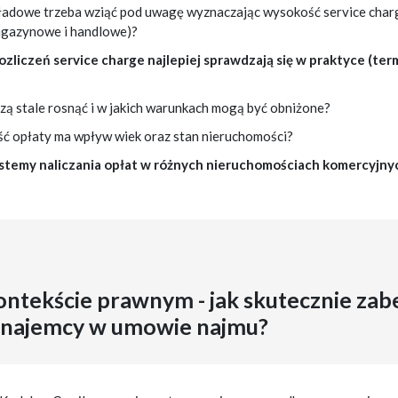
kładowe trzeba wziąć pod uwagę wyznaczając wysokość service char
agazynowe i handlowe)?
ozliczeń service charge najlepiej sprawdzają się w praktyce (term
zą stale rosnąć i w jakich warunkach mogą być obniżone?
ć opłaty ma wpływ wiek oraz stan nieruchomości?
stemy naliczania opłat w różnych nieruchomościach komercyjny
kontekście prawnym - jak skutecznie zab
 i najemcy w umowie najmu?