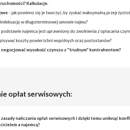
eruchomości? Kalkulacje.
towe
- jak powinno się je tworzyć, by zyskać maksymalną przejrzystoś
 indeksację w długoterminowej umowie najmu?
ej podstawie najemca jest uprawniony do zwolnienia z opłacania czyn
rzypisywać koszty powierzchni wspólnych oraz pustostanów?
k negocjować wysokość czynszu z "trudnym" kontrahentem?
ie opłat serwisowych:
ć zasady naliczania opłat serwisowych i dzięki temu uniknąć konfl
cicielem a najemcą?