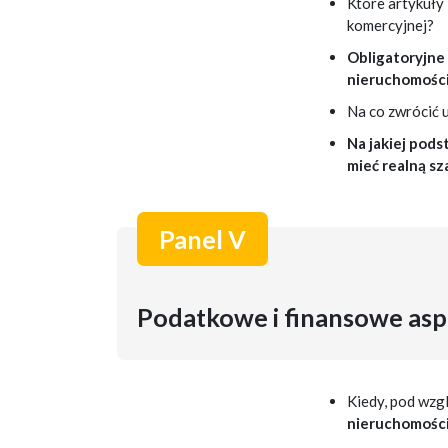
Które artykuły
komercyjnej?
Obligatoryjne
nieruchomości
Na co zwrócić u
Na jakiej pods
mieć realną s
Panel V
Podatkowe i finansowe aspe
Kiedy, pod wz
nieruchomośc