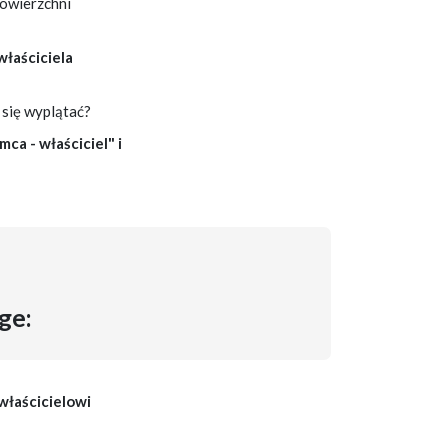
owierzchni
właściciela
 się wyplątać?
ca - właściciel" i
ge:
 właścicielowi