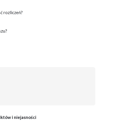
ć rozliczeń?
szu?
iktów i niejasności