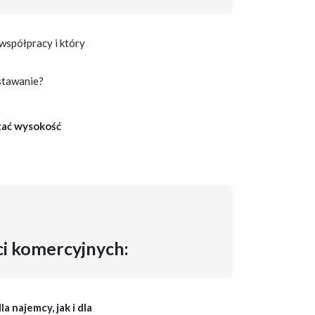
współpracy i który
stawanie?
czać wysokość
ci komercyjnych:
 najemcy, jak i dla