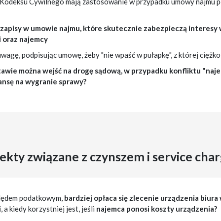
 Kodeksu Cywilnego mają zastosowanie w przypadku umowy najmu p
 zapisy w umowie najmu, które skutecznie zabezpieczą interesy 
 oraz najemcy
wagę, podpisując umowę, żeby "nie wpaść w pułapkę", z której ciężko
tawie można wejść na drogę sądową, w przypadku konfliktu "najem
zansę na wygranie sprawy?
kty związane z czynszem i service char
ględem podatkowym,
bardziej opłaca się zlecenie urządzenia biura
i
, a kiedy korzystniej jest, jeśli
najemca ponosi koszty urządzenia?