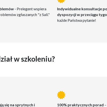
roblemów
- Prelegent wspiera
Indywidualne konsultacje po
oblemów zgłaszanych "z Sali."
dyspozycji w przeciągu tyg
każde Państwa pytanie!
ział w szkoleniu?
ą się na sprytnych i
100% praktycznych porad
–