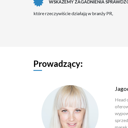
WSKAŻEMY ZAGADNIENIA SPRAWDZO
które rzeczywiście działają w branży PR,
Prowadzący:
Jago
Head o
oferow
wypowi
sprzed
marek 