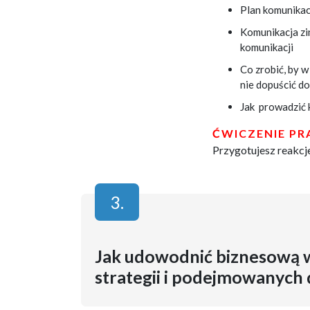
Plan komunikac
Komunikacja zi
komunikacji
Co zrobić, by 
nie dopuścić do
Jak prowadzić 
ĆWICZENIE P
Przygotujesz reakcj
3.
Jak udowodnić biznesową w
strategii i podejmowanych 