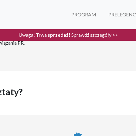
PROGRAM
PRELEGENC
Uwaga! Trwa
sprzedaż!
Sprawdź szczegóły >>
znesowe, dzieli się swoim
wiązania PR.
ztaty?