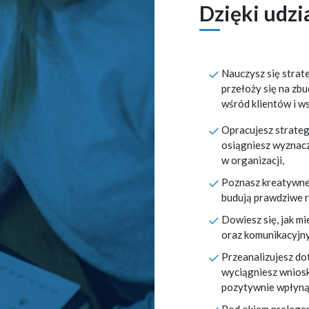
Dzięki udzi
Nauczysz się strat
przełoży się na zbu
wśród klientów i 
Opracujesz strateg
osiągniesz wyznacz
w organizacji,
Poznasz kreatywne
budują prawdziwe r
Dowiesz się, jak m
oraz komunikacyjny
Przeanalizujesz do
wyciągniesz wniosk
pozytywnie wpłyną 