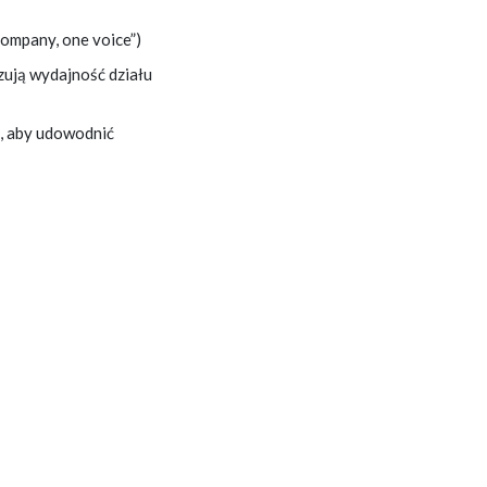
company, one voice”)
zują wydajność działu
ć, aby udowodnić