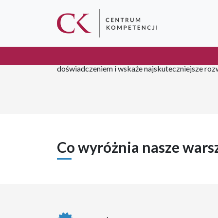
100% MERYTORYKI
prelegent, za którym stoją konkretne sukcesy bi
doświadczeniem i wskaże najskuteczniejsze roz
Co wyróżnia nasze wars