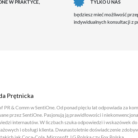
NE W PRAKTYCE,
TYLKO U NAS
będziesz mieć możliwość prze
indywidualnych konsultacji z 
da Prętnicka
f PR & Comm w SentiOne. Od ponad pięciu lat odpowiada za kom
ane przez SentiOne. Pasjonują ją prawidłowości i niekonwencjona
edzi internautów. W liczbach szuka odpowiedzi i wskazówek do
ażowych i obsługi klienta. Dwunastoletnie doświadczenie zdobywał
takich jak Coca-Cola, Microsoft, LG Polska czy Fox Polska.