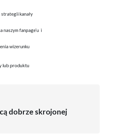
 strategii kanały
a naszym fanpage’u i
enia wizerunku
y lub produktu
cą dobrze skrojonej