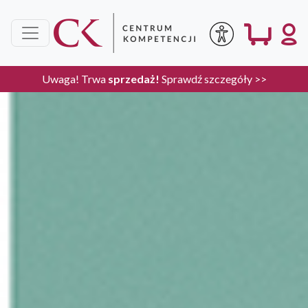
Uwaga! Trwa
sprzedaż!
Sprawdź szczegóły >>