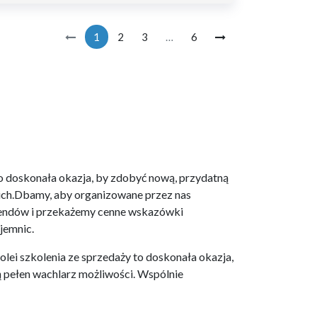
1
2
3
…
6
o doskonała okazja, by zdobyć nową, przydatną
ich.Dbamy, aby organizowane przez nas
rendów i przekażemy cenne wskazówki
jemnic.
olei szkolenia ze sprzedaży to doskonała okazja,
ą pełen wachlarz możliwości. Wspólnie