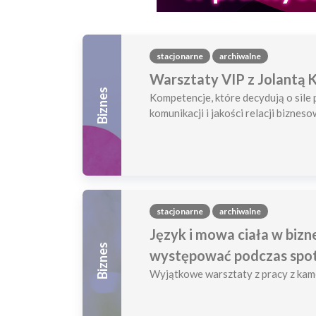
stacjonarne
archiwalne
Warsztaty VIP z Jolantą
Biznes
Kompetencje, które decydują o sile
komunikacji i jakości relacji biznes
stacjonarne
archiwalne
Język i mowa ciała w bizne
Biznes
występować podczas spo
Wyjątkowe warsztaty z pracy z kam