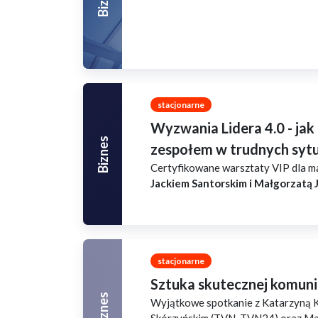
stacjonarne
Wyzwania Lidera 4.0 - jak
Biznes
zespołem w trudnych syt
Certyfikowane warsztaty VIP dla ma
Jackiem Santorskim i Małgorzatą
stacjonarne
Sztuka skutecznej komunik
Biznes
Wyjątkowe spotkanie z Katarzyną 