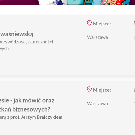
Miejsce:
 Kwaśniewską
Warszawa
 przywództwa, skuteczności
owych
Miejsce:
sie - jak mówić oraz
Warszawa
tkań biznesowych?
erą z
prof. Jerzym Bralczykiem