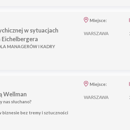
Miejsce:
chicznej w sytuacjach
WARSZAWA
 Eichelbergera
DLA MANAGERÓW I KADRY
Miejsce:
ą Wellman
WARSZAWA
by nas słuchano?
 biznesie bez tremy i sztuczności