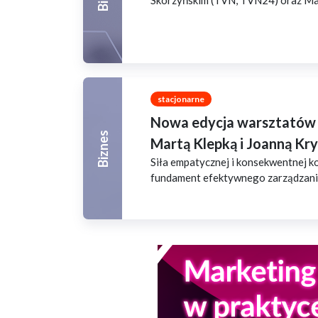
Skórzyńskim (TVN, TVN24) oraz Mar
stacjonarne
Nowa edycja warsztatów 
Biznes
Martą Klepką i Joanną Kr
Siła empatycznej i konsekwentnej ko
fundament efektywnego zarządzan