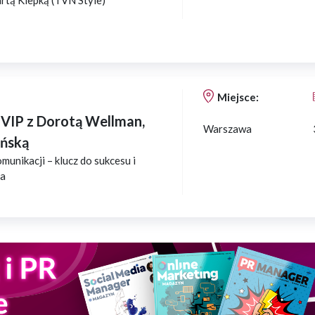
tą Klepką (TVN Style)
Miejsce:
VIP z Dorotą Wellman,
Warszawa
yńską
munikacji – klucz do sukcesu i
ia