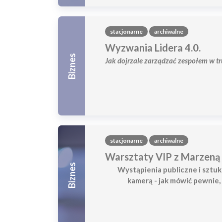
stacjonarne
archiwalne
Wyzwania Lidera 4.0.
Biznes
Jak dojrzale zarządzać zespołem w t
stacjonarne
archiwalne
Warsztaty VIP z Marzeną 
Biznes
Wystąpienia publiczne i sztu
kamerą - jak mówić pewnie,