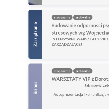
stacjonarne
archiwalne
Zarządzanie
Budowanie odporności psy
stresowych wg Wojciecha
INTENSYWNE WARSZTATY VIP 
ZARZĄDZAJĄCEJ
stacjonarne
archiwalne
WARSZTATY VIP z Dorot
Biznes
Jak mówić, że
Autoprezentacja i komunikacja w