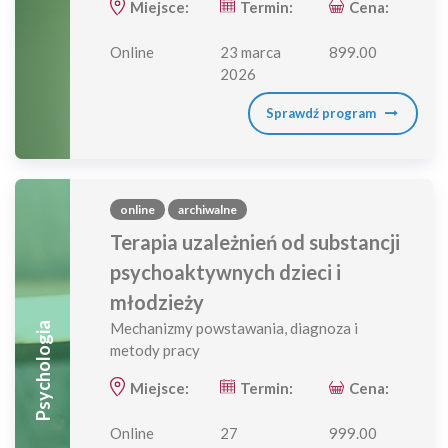
Miejsce:
Termin:
Cena:
Online
23 marca
899.00
2026
Sprawdź program
online
archiwalne
Terapia uzależnień od substancji
psychoaktywnych dzieci i
młodzieży
Mechanizmy powstawania, diagnoza i
Psychologia
metody pracy
Miejsce:
Termin:
Cena:
Online
27
999.00