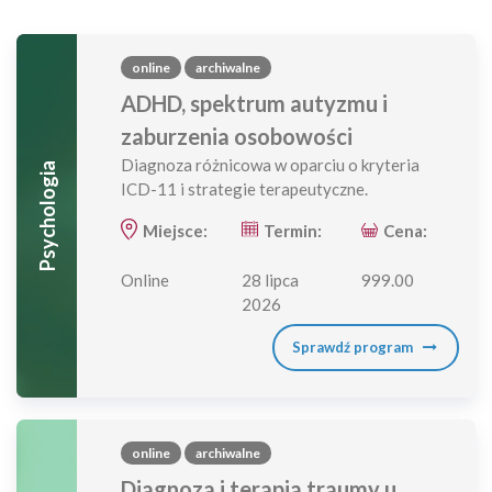
online
archiwalne
ADHD, spektrum autyzmu i
zaburzenia osobowości
Diagnoza różnicowa w oparciu o kryteria
Psychologia
ICD-11 i strategie terapeutyczne.
Miejsce:
Termin:
Cena:
Online
28 lipca
999.00
2026
Sprawdź program
online
archiwalne
Diagnoza i terapia traumy u