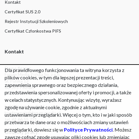
Kontakt
Certyfikat SUS 2.0
Rejestr Instytucji Szkoleniowych
Certyfikat Członkostwa PIFS
Kontakt
Dane firmy:
Dla prawidłowego funkcjonowania ta witryna korzysta z
Forum Media Polska Sp. z o.o.
plików cookies, w tym dla lepszej prezentacji treści,
ul. Polska 13
zapewnienia sprawnego oraz bezpiecznego działania,
60-595 Poznań
przedstawienia spersonalizowanej oferty i promocji, a także
w celach statystycznych. Kontynuując wizytę, wyrażasz
Biuro Obsługi Klienta:
bok@forum-media.pl
zgodę na używanie cookie, zgodnie z aktualnymi
konferencje@forum-media.pl
ustawieniami przeglądarki. Więcej o tym, kto i w jaki sposób
tel. 61 66 55 721
przetwarza te dane oraz o możliwościach zmiany ustawień
przeglądarki, dowiesz się w
Polityce Prywatności
. Możesz
Godziny pracy:
zawsze cofnąć zgodę usuwając pliki cookies lub zmieniając
pon. - pt. 08:00 - 16:00