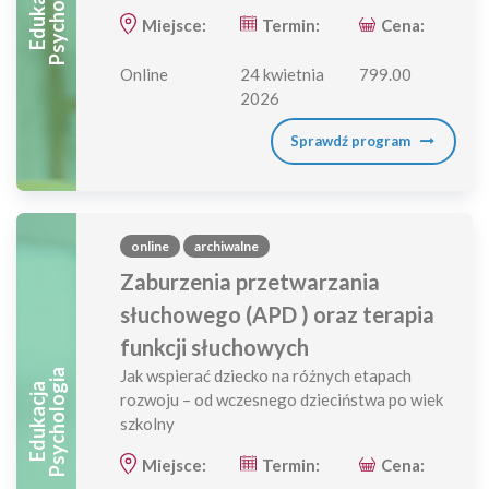
A
E
D
U
K
A
C
J
A
P
S
Y
C
H
O
L
O
G
I
Miejsce:
Termin:
Cena:
Online
24 kwietnia
799.00
2026
Sprawdź program
online
archiwalne
Zaburzenia przetwarzania
słuchowego (APD ) oraz terapia
funkcji słuchowych
Jak wspierać dziecko na różnych etapach
A
E
D
U
K
A
C
J
A
P
S
Y
C
H
O
L
O
G
I
rozwoju – od wczesnego dzieciństwa po wiek
szkolny
Miejsce:
Termin:
Cena: