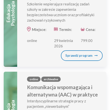
A
Szkolenie wspierające realizację zadań
E
D
U
K
A
C
J
A
P
S
Y
C
H
O
L
O
G
I
szkoły w zakresie zapewnienia
bezpieczeństwa uczniom oraz profilaktyki
zachowań ryzykownych
Miejsce:
Termin:
Cena:
online
29 kwietnia
799.00
2026
Sprawdź program
online
archiwalne
Komunikacja wspomagająca i
alternatywna (AAC) w praktyce
Interdyscyplinarne strategie pracy z
pacjentem „niewerbalnym”