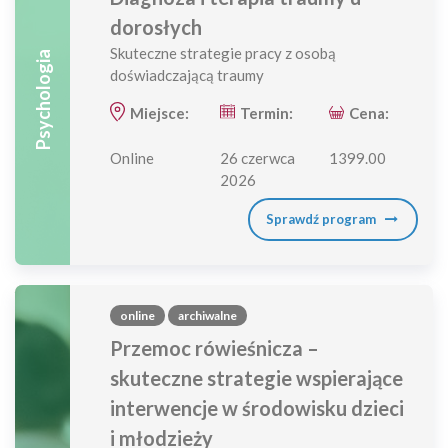
dorosłych
Skuteczne strategie pracy z osobą
Psychologia
doświadczającą traumy
Miejsce:
Termin:
Cena:
Online
26 czerwca
1399.00
2026
Sprawdź program
online
archiwalne
Przemoc rówieśnicza –
skuteczne strategie wspierające
interwencje w środowisku dzieci
i młodzieży