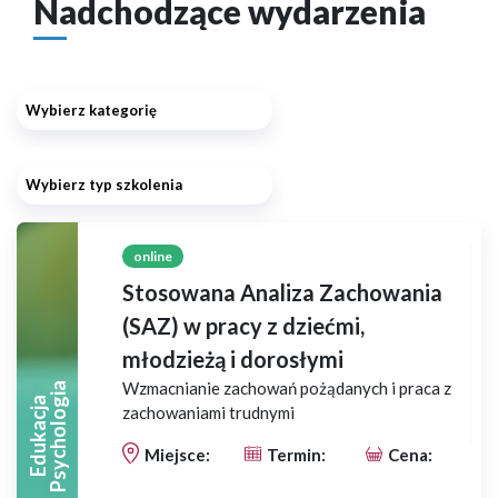
Nadchodzące wydarzenia
Wybierz kategorię
Wybierz typ szkolenia
online
Stosowana Analiza Zachowania
(SAZ) w pracy z dziećmi,
młodzieżą i dorosłymi
Wzmacnianie zachowań pożądanych i praca z
A
E
D
U
K
A
C
J
A
P
S
Y
C
H
O
L
O
G
I
zachowaniami trudnymi
Miejsce:
Termin:
Cena: